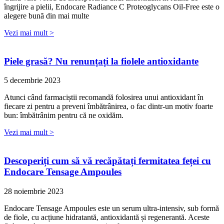
îngrijire a pielii, Endocare Radiance C Proteoglycans Oil-Free este o
alegere bună din mai multe
Vezi mai mult >
Piele grasă? Nu renunțați la fiolele antioxidante
5 decembrie 2023
Atunci când farmaciștii recomandă folosirea unui antioxidant în
fiecare zi pentru a preveni îmbătrânirea, o fac dintr-un motiv foarte
bun: îmbătrânim pentru că ne oxidăm.
Vezi mai mult >
Descoperiți cum să vă recăpătați fermitatea feței cu
Endocare Tensage Ampoules
28 noiembrie 2023
Endocare Tensage Ampoules este un serum ultra-intensiv, sub formă
de fiole, cu acțiune hidratantă, antioxidantă și regenerantă. Aceste