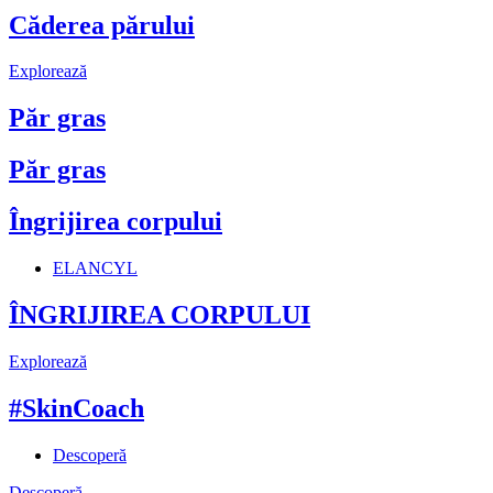
Căderea părului
Explorează
Păr gras
Păr gras
Îngrijirea corpului
ELANCYL
ÎNGRIJIREA CORPULUI
Explorează
#SkinCoach
Descoperă
Descoperă →