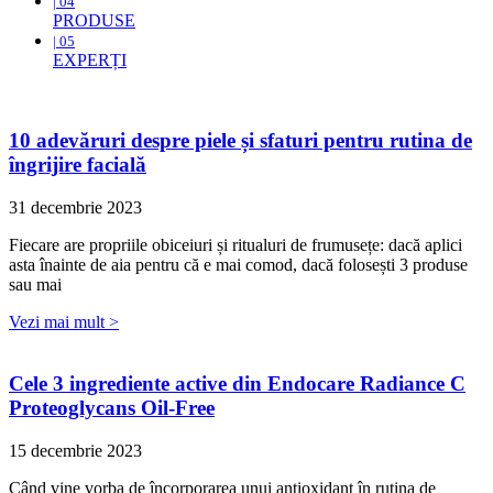
| 04
PRODUSE
| 05
EXPERȚI
10 adevăruri despre piele și sfaturi pentru rutina de
îngrijire facială
31 decembrie 2023
Fiecare are propriile obiceiuri și ritualuri de frumusețe: dacă aplici
asta înainte de aia pentru că e mai comod, dacă folosești 3 produse
sau mai
Vezi mai mult >
Cele 3 ingrediente active din Endocare Radiance C
Proteoglycans Oil-Free
15 decembrie 2023
Când vine vorba de încorporarea unui antioxidant în rutina de