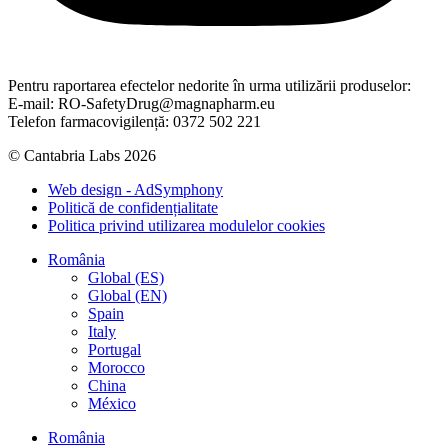
Pentru raportarea efectelor nedorite în urma utilizării produselor:
E-mail: RO-SafetyDrug@magnapharm.eu
Telefon farmacovigilență: 0372 502 221
© Cantabria Labs 2026
Web design - AdSymphony
Politică de confidențialitate
Politica privind utilizarea modulelor cookies
România
Global (ES)
Global (EN)
Spain
Italy
Portugal
Morocco
China
México
România