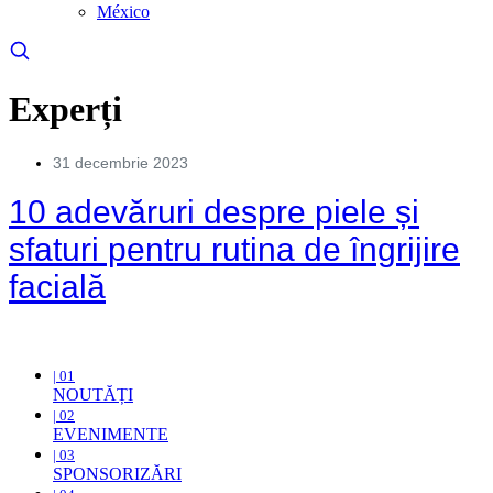
México
Experți
31 decembrie 2023
10 adevăruri despre piele și
sfaturi pentru rutina de îngrijire
facială
VEZI MAI MULT >
| 01
NOUTĂȚI
| 02
EVENIMENTE
| 03
SPONSORIZĂRI