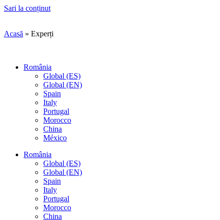
Sari la conținut
Acasă
»
Experți
România
Global (ES)
Global (EN)
Spain
Italy
Portugal
Morocco
China
México
România
Global (ES)
Global (EN)
Spain
Italy
Portugal
Morocco
China