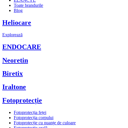
ELANCYL
Toate brandurile
Blog
Heliocare
Explorează
ENDOCARE
Neoretin
Biretix
Iraltone
Fotoprotecție
Fotoprotecția feței
Fotoprotecția corpului
Fotoprotecție cu nuanțe de culoare
Fotoprotecție orală