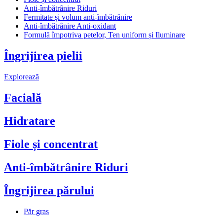
Anti-îmbătrânire Riduri
Fermitate și volum anti-îmbătrânire
Anti-îmbătrânire Anti-oxidant
Formulă împotriva petelor, Ten uniform și Iluminare
Îngrijirea pielii
Explorează
Facială
Hidratare
Fiole și concentrat
Anti-îmbătrânire Riduri
Îngrijirea părului
Păr gras