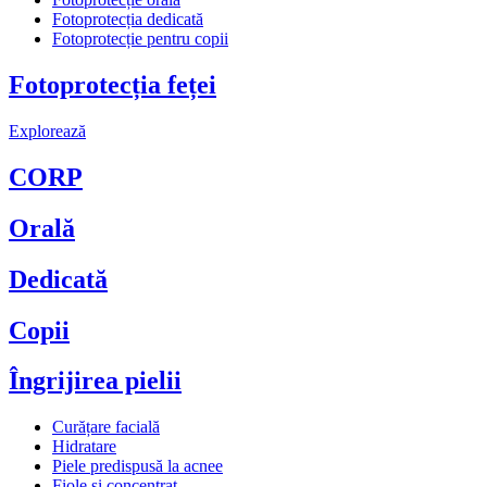
Fotoprotecția dedicată
Fotoprotecție pentru copii
Fotoprotecția feței
Explorează
CORP
Orală
Dedicată
Copii
Îngrijirea pielii
Curățare facială
Hidratare
Piele predispusă la acnee
Fiole și concentrat