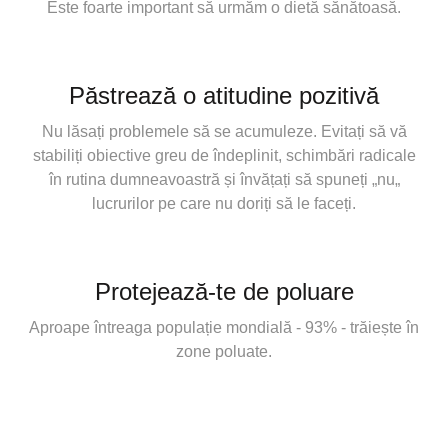
Este foarte important să urmăm o dietă sănătoasă.
Păstrează o atitudine pozitivă
Nu lăsați problemele să se acumuleze. Evitați să vă
stabiliți obiective greu de îndeplinit, schimbări radicale
în rutina dumneavoastră și învățați să spuneți „nu„
lucrurilor pe care nu doriți să le faceți.
Protejează-te de poluare
Aproape întreaga populație mondială - 93% - trăiește în
zone poluate.