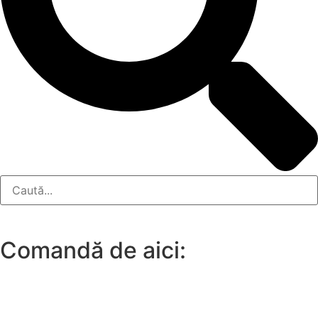
Comandă de aici:
(se