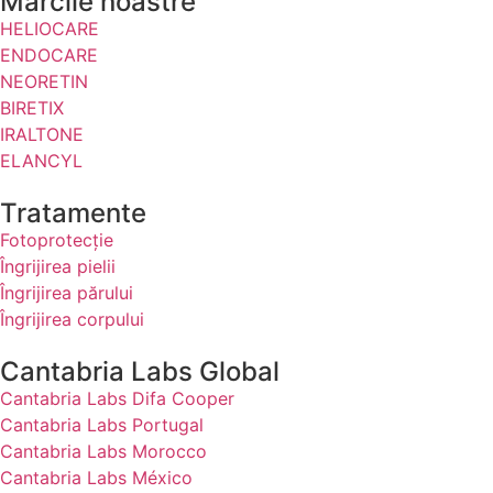
Mărcile noastre
HELIOCARE
ENDOCARE
NEORETIN
BIRETIX
IRALTONE
ELANCYL
Tratamente
Fotoprotecție
Îngrijirea pielii
Îngrijirea părului
Îngrijirea corpului
Cantabria Labs Global
Cantabria Labs Difa Cooper
(se deschide într-o filă nouă, link extern)
Cantabria Labs Portugal
(se deschide într-o filă nouă, link extern)
Cantabria Labs Morocco
(se deschide într-o filă nouă, link extern)
Cantabria Labs México
(se deschide într-o filă nouă, link extern)