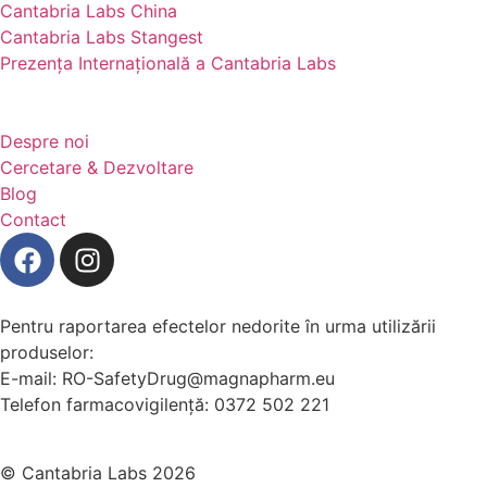
Cantabria Labs China
(se deschide într-o filă nouă, link extern)
Cantabria Labs Stangest
(se deschide într-o filă nouă, link extern)
Prezența Internațională a Cantabria Labs
Despre noi
Cercetare & Dezvoltare
Blog
Contact
(se deschide într-o filă nouă, link e
(se deschide într-o filă nouă, l
Pentru raportarea efectelor nedorite în urma utilizării
produselor:
E-mail: RO-SafetyDrug@magnapharm.eu
Telefon farmacovigilență: 0372 502 221
© Cantabria Labs 2026