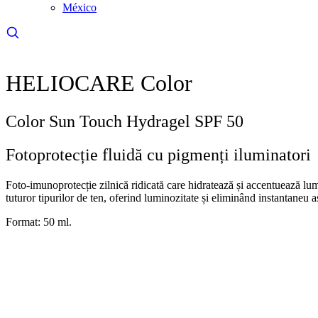
(se deschide într-o filă nouă, link extern)
México
HELIOCARE Color
Color Sun Touch Hydragel SPF 50
Fotoprotecție fluidă cu pigmenți iluminatori
Foto-imunoprotecție zilnică ridicată care hidratează și accentuează lum
tuturor tipurilor de ten, oferind luminozitate și eliminând instantaneu 
Format: 50 ml.