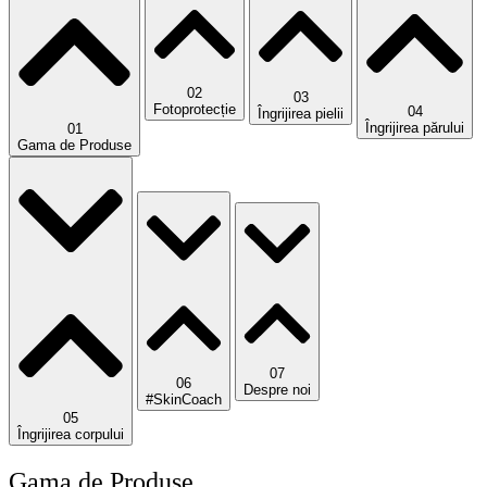
02
03
Fotoprotecție
04
Îngrijirea pielii
Îngrijirea părului
01
Gama de Produse
07
06
Despre noi
#SkinCoach
05
Îngrijirea corpului
Gama de Produse