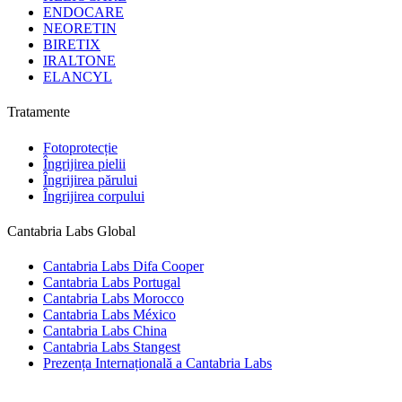
ENDOCARE
NEORETIN
BIRETIX
IRALTONE
ELANCYL
Tratamente
Fotoprotecție
Îngrijirea pielii
Îngrijirea părului
Îngrijirea corpului
Cantabria Labs Global
Cantabria Labs Difa Cooper
Cantabria Labs Portugal
Cantabria Labs Morocco
Cantabria Labs México
Cantabria Labs China
Cantabria Labs Stangest
Prezența Internațională a Cantabria Labs