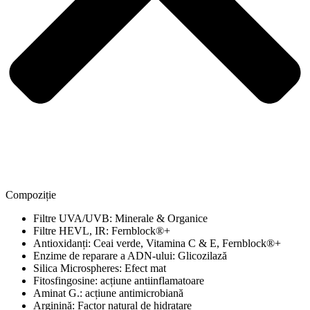
Compoziție
Filtre UVA/UVB: Minerale & Organice
Filtre HEVL, IR: Fernblock®+
Antioxidanți: Ceai verde, Vitamina C & E, Fernblock®+
Enzime de reparare a ADN-ului: Glicozilază
Silica Microspheres: Efect mat
Fitosfingosine: acțiune antiinflamatoare
Aminat G.: acțiune antimicrobiană
Arginină: Factor natural de hidratare