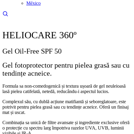
México
HELIOCARE 360º
Gel Oil-Free SPF 50
Gel fotoprotector pentru pielea grasă sau cu
tendințe acneice.
Formula sa non-comedogenică și textura ușoară de gel neuleioasă
lasă pielea catifelată, netedă, reducându-i aspectul lucios.
Complexul său, cu dublă acțiune matifiantă și seboreglatoare, este
potrivit pentru pielea grasă sau cu tendințe acneice. Oferă un finisaj
mat și uscat.
Combinația sa unică de filtre avansate și ingrediente exclusive oferă
o protecție cu spectru larg împotriva razelor UVA, UVB, luminii
vizibile și IR-A.