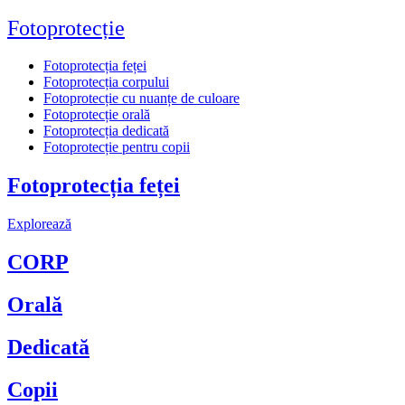
Fotoprotecție
Fotoprotecția feței
Fotoprotecția corpului
Fotoprotecție cu nuanțe de culoare
Fotoprotecție orală
Fotoprotecția dedicată
Fotoprotecție pentru copii
Fotoprotecția feței
Explorează
CORP
Orală
Dedicată
Copii