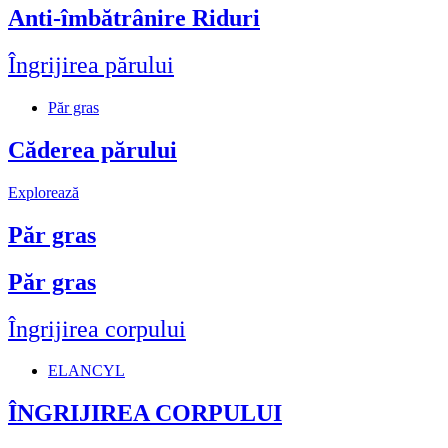
Anti-îmbătrânire Riduri
Îngrijirea părului
Păr gras
Căderea părului
Explorează
Păr gras
Păr gras
Îngrijirea corpului
ELANCYL
ÎNGRIJIREA CORPULUI