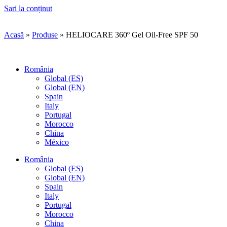
Sari la conținut
Acasă
»
Produse
»
HELIOCARE 360º Gel Oil-Free SPF 50
România
Global (ES)
Global (EN)
Spain
Italy
Portugal
Morocco
China
México
România
Global (ES)
Global (EN)
Spain
Italy
Portugal
Morocco
China