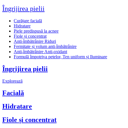
Îngrijirea pielii
Curățare facială
Hidratare
Piele predispusă la acnee
Fiole și concentrat
Anti-îmbătrânire Riduri
Fermitate și volum anti-îmbătrânire
Anti-îmbătrânire Anti-oxidant
Formulă împotriva petelor, Ten uniform și Iluminare
Îngrijirea pielii
Explorează
Facială
Hidratare
Fiole și concentrat