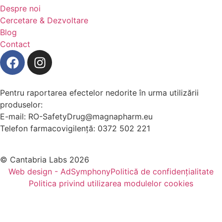
Despre noi
Cercetare & Dezvoltare
Blog
Contact
(se deschide într-o filă nouă, link e
(se deschide într-o filă nouă, l
Pentru raportarea efectelor nedorite în urma utilizării
produselor:
E-mail: RO-SafetyDrug@magnapharm.eu
Telefon farmacovigilență: 0372 502 221
© Cantabria Labs 2026
Web design - AdSymphony
Politică de confidențialitate
(se deschide într-o filă nouă, link extern)
Politica privind utilizarea modulelor cookies