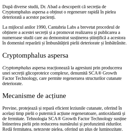
După diverse studii, Dr. Abad a descoperit că secreția de
Cryptomphalus aspersa a obținut o regenerare rapidă în pielea
deteriorată a acestor pacienți.
La mijlocul anilor 1990, Cantabria Labs a brevetat procedeul de
obținere a acestei secreții și a promovat realizarea și publicarea a
numeroase studii care au demonstrat susținerea științifică a acestora
în domeniul reparării și îmbunătățirii pielii deteriorate și îmbătrânite.
Cryptomphalus aspersa
Cryptomphalus
aspersa reacționează la agresiuni prin producerea
unei secreții glicoproteice complexe, denumită SCA® Growth
Factor Technology, care permite regenerarea structurilor cutanate
deteriorate.
Mecanisme de acțiune
Previne, protejează și repară eficient leziunile cutanate, oferind în
același timp pielii o puternică acțiune regeneratoare, antioxidantă și
de fermitate. Tehnologia SCA® Growth Factor Technology susține
întinerirea pielii prin reducerea numărului și profunzimii ridurilor.
Redă fermitatea, netezește pielea, oferind un plus de luminozitate.