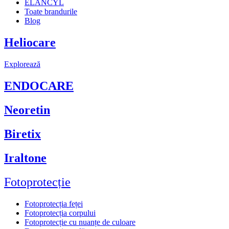
ELANCYL
Toate brandurile
Blog
Heliocare
Explorează
ENDOCARE
Neoretin
Biretix
Iraltone
Fotoprotecție
Fotoprotecția feței
Fotoprotecția corpului
Fotoprotecție cu nuanțe de culoare