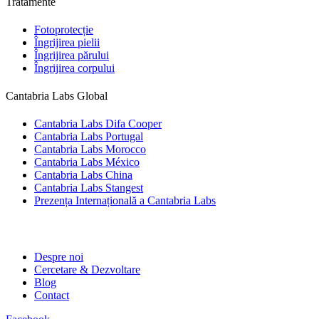
Tratamente
Fotoprotecție
Îngrijirea pielii
Îngrijirea părului
Îngrijirea corpului
Cantabria Labs Global
Cantabria Labs Difa Cooper
Cantabria Labs Portugal
Cantabria Labs Morocco
Cantabria Labs México
Cantabria Labs China
Cantabria Labs Stangest
Prezența Internațională a Cantabria Labs
Despre noi
Cercetare & Dezvoltare
Blog
Contact