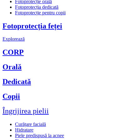
Fotoprotecție orală
Fotoprotecția dedicată
Fotoprotecție pentru copii
Fotoprotecția feței
Explorează
CORP
Orală
Dedicată
Copii
Îngrijirea pielii
Curățare facială
Hidratare
Piele predispusă la acnee