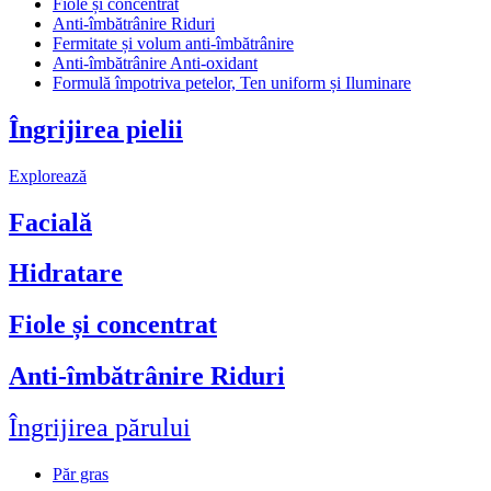
Fiole și concentrat
Anti-îmbătrânire Riduri
Fermitate și volum anti-îmbătrânire
Anti-îmbătrânire Anti-oxidant
Formulă împotriva petelor, Ten uniform și Iluminare
Îngrijirea pielii
Explorează
Facială
Hidratare
Fiole și concentrat
Anti-îmbătrânire Riduri
Îngrijirea părului
Păr gras