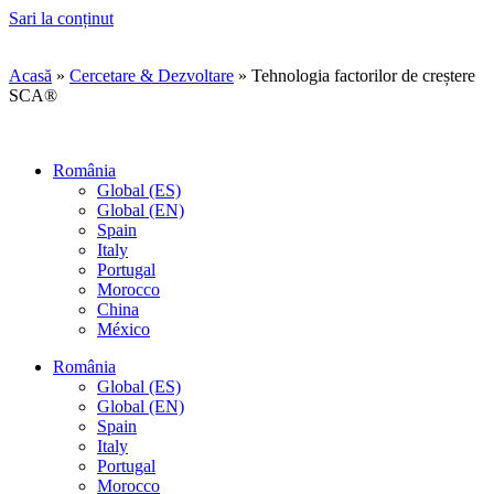
Sari la conținut
Acasă
»
Cercetare & Dezvoltare
»
Tehnologia factorilor de creștere
SCA®
România
Global (ES)
Global (EN)
Spain
Italy
Portugal
Morocco
China
México
România
Global (ES)
Global (EN)
Spain
Italy
Portugal
Morocco