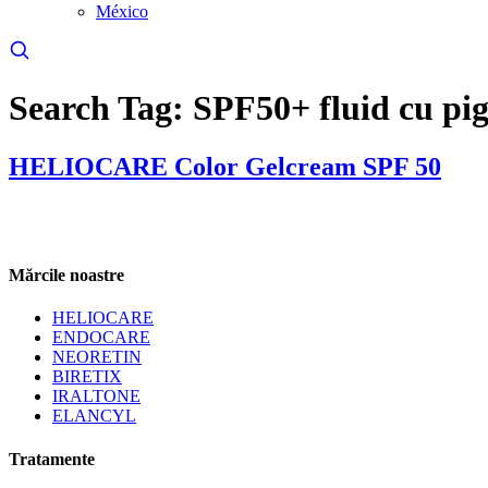
(se deschide într-o filă nouă, link extern)
México
Search Tag:
SPF50+ fluid cu pig
HELIOCARE Color Gelcream SPF 50
Mărcile noastre
HELIOCARE
ENDOCARE
NEORETIN
BIRETIX
IRALTONE
ELANCYL
Tratamente