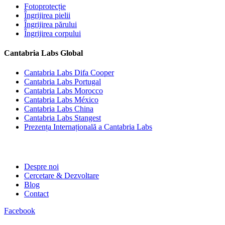
Fotoprotecție
Îngrijirea pielii
Îngrijirea părului
Îngrijirea corpului
Cantabria Labs Global
(se deschide într-o filă nouă, link e
Cantabria Labs Difa Cooper
(se deschide într-o filă nouă, link exter
Cantabria Labs Portugal
(se deschide într-o filă nouă, link exter
Cantabria Labs Morocco
(se deschide într-o filă nouă, link extern
Cantabria Labs México
(se deschide într-o filă nouă, link extern)
Cantabria Labs China
(se deschide într-o filă nouă, link exter
Cantabria Labs Stangest
Prezența Internațională a Cantabria Labs
Despre noi
Cercetare & Dezvoltare
Blog
Contact
Facebook