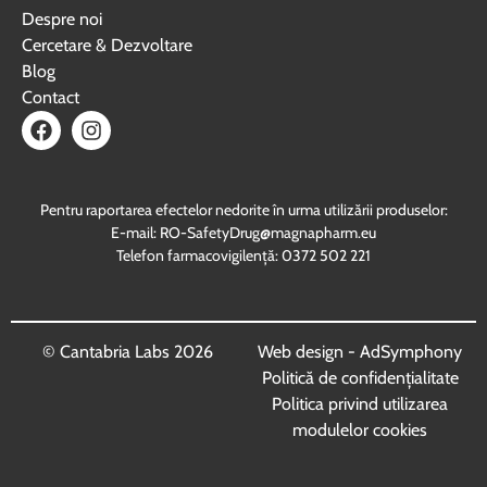
Despre noi
Cercetare & Dezvoltare
Blog
Contact
(se deschide într-o filă nouă, link extern
(se deschide într-o filă nouă, link e
Pentru raportarea efectelor nedorite în urma utilizării produselor:
E-mail: RO-SafetyDrug@magnapharm.eu
Telefon farmacovigilență: 0372 502 221
© Cantabria Labs 2026
Web design - AdSymphony
(se deschide într-
Politică de confidențialitate
Politica privind utilizarea
modulelor cookies