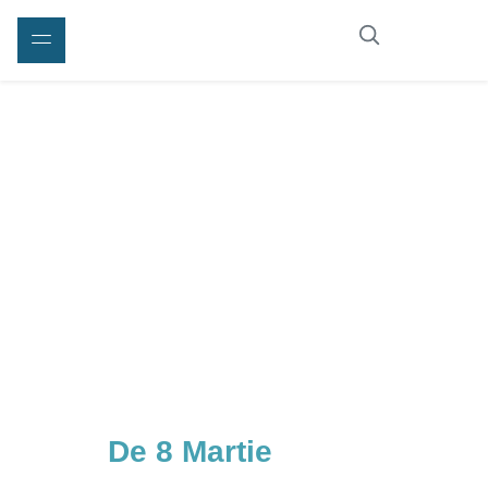
De 8 Martie
, fă-i un
CADOU tenului tău!