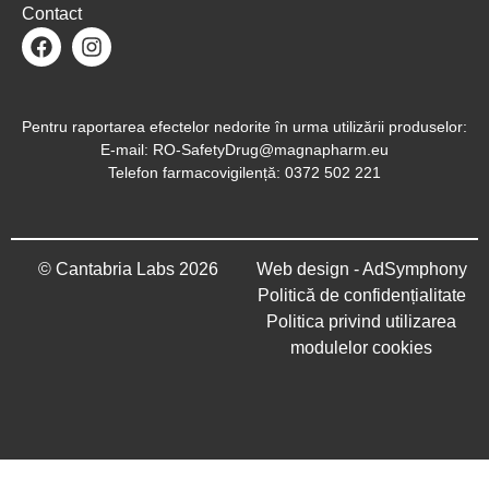
Contact
(se deschide într-o filă nouă, link extern
(se deschide într-o filă nouă, link e
Pentru raportarea efectelor nedorite în urma utilizării produselor:
E-mail: RO-SafetyDrug@magnapharm.eu
Telefon farmacovigilență: 0372 502 221
© Cantabria Labs 2026
Web design - AdSymphony
(se deschide într-
Politică de confidențialitate
Politica privind utilizarea
modulelor cookies