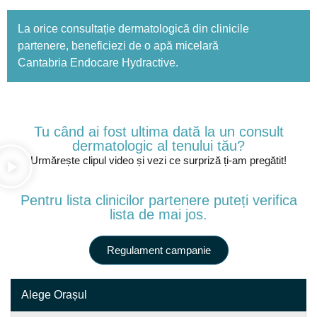
La orice consultație dermatologică din clinicile
partenere, beneficiezi de o apă micelară
Cantabria Endocare Hydractive.
Tu când ai fost ultima dată la un consult
dermatologic al tenului tău?
Urmărește clipul video și vezi ce surpriză ți-am pregătit!
Pentru lista clinicilor partenere puteți verifica
lista de mai jos.
Regulament campanie
Alege Orașul